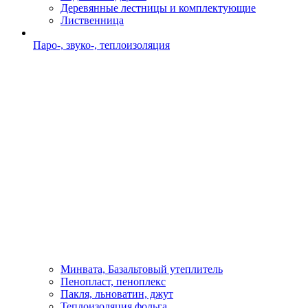
Деревянные лестницы и комплектующие
Лиственница
Паро-, звуко-, теплоизоляция
Минвата, Базальтовый утеплитель
Пенопласт, пеноплекс
Пакля, льноватин, джут
Теплоизоляция,фольга