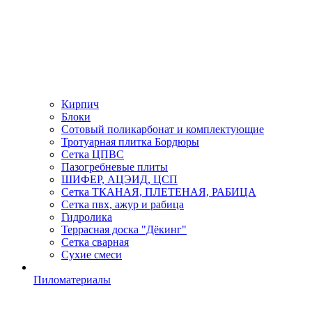
Кирпич
Блоки
Сотовый поликарбонат и комплектующие
Тротуарная плитка Бордюры
Сетка ЦПВС
Пазогребневые плиты
ШИФЕР, АЦЭИД, ЦСП
Сетка ТКАНАЯ, ПЛЕТЕНАЯ, РАБИЦА
Сетка пвх, ажур и рабица
Гидролика
Террасная доска "Дёкинг"
Сетка сварная
Сухие смеси
Пиломатериалы