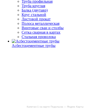
Труба профильная
Труба круглая
Балка (двутавр)
Круг стальной
Листовой прокат
Полоса металлическая
Винтовые сваи и столбы
Сетка сварная в картах
Стальная проволока
Асбестоцементные трубы
Капитан-1 на карте Подольска — Яндекс Карты