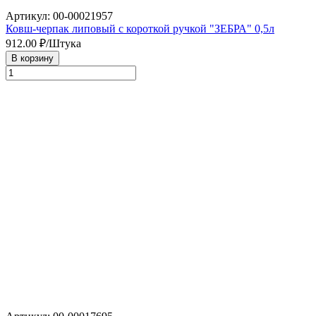
Артикул: 00-00021957
Ковш-черпак липовый с короткой ручкой "ЗЕБРА" 0,5л
912.00
₽/Штука
В корзину