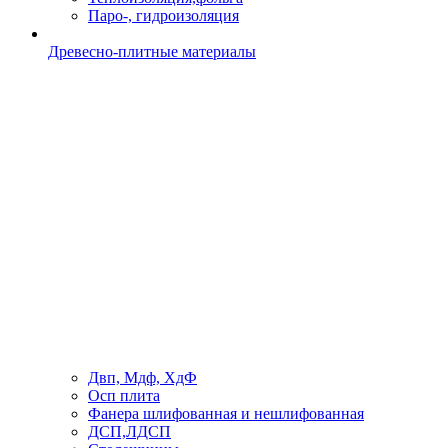
Паро-, гидроизоляция
Древесно-плитные материалы
Двп, Мдф, ХдФ
Осп плита
Фанера шлифованная и нешлифованная
ДСП,ЛДСП