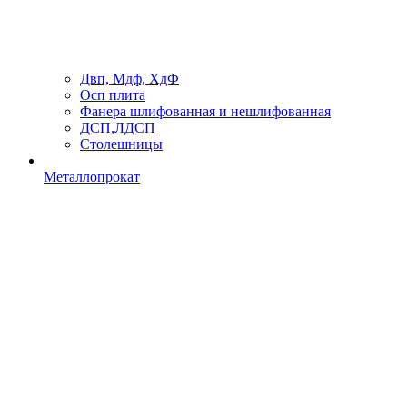
Двп, Мдф, ХдФ
Осп плита
Фанера шлифованная и нешлифованная
ДСП,ЛДСП
Столешницы
Металлопрокат